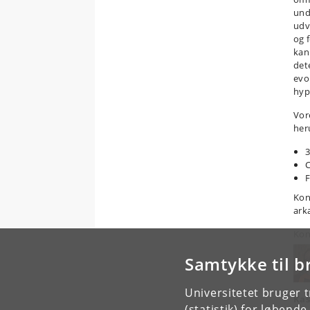
und
udv
og 
kan
det
evo
hyp
Vor
her
3
C
F
Kon
ark
Kon
Samtykke til b
Universitetet bruger 
Kas
(statistik) for løbend