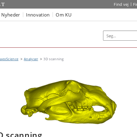
Find vej
F
Nyheder
Innovation
Om KU
haeoScience
Analyser
3D scanning
D scanning