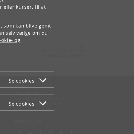
ller kurser, til at
es, som kan blive gemt
an selv vælge om du
okie- og
Kontakt:
Marie-Louise Siggaard-Andersen
mlsandersen
@
sund
.
ku
.
dk
Se cookies
WEB
Om websitet
Cookies og privatlivspolitik
Se cookies
Tilgængelighedserklæring
Informationssikkerhed
MØD KU PÅ