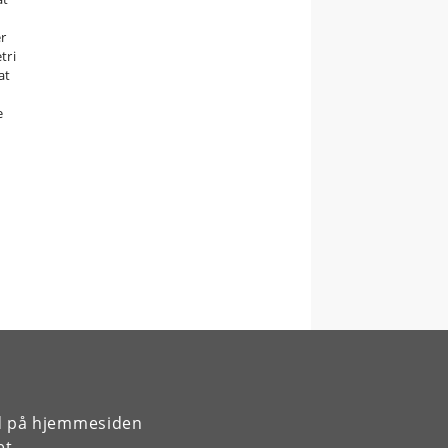
r
tri
at
e
rd på hjemmesiden
et