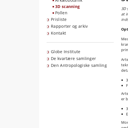
Arkæobotanik
3D scanning
3D 
Pollen
at 
Prisliste
ind
Rapporter og arkiv
Opt
Kontakt
Med
kra
pri
Globe Institute
De kvartære samlinger
Art
tek
Den Antropologiske samling
deta
3
F
Art
er 
3
E
Mor
omf