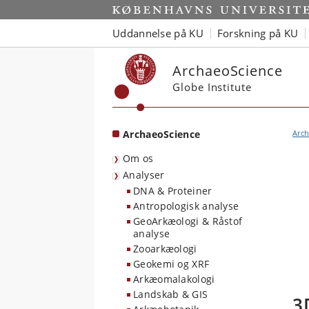
Start
Uddannelse på KU
Forskning på KU
ArchaeoScience
Globe Institute
ArchaeoScience
Arc
Om os
Analyser
DNA & Proteiner
Antropologisk analyse
GeoArkæologi & Råstof
analyse
Zooarkæologi
Geokemi og XRF
Arkæomalakologi
Landskab & GIS
3