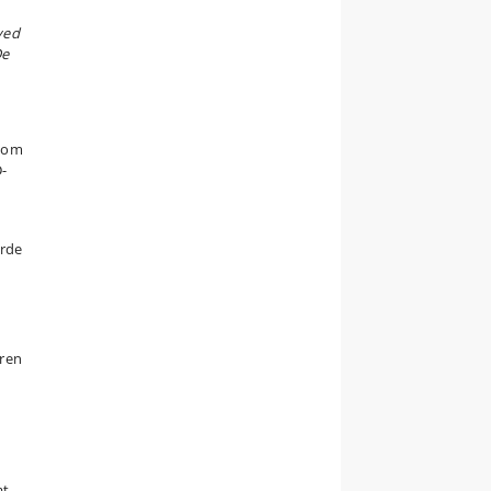
ved
De
 som
D-
erde
eren
at