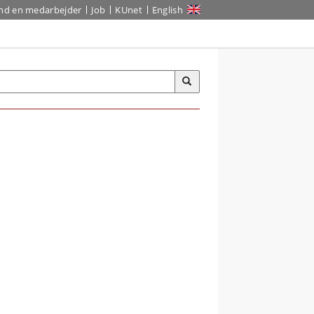
ind en medarbejder
Job
KUnet
English