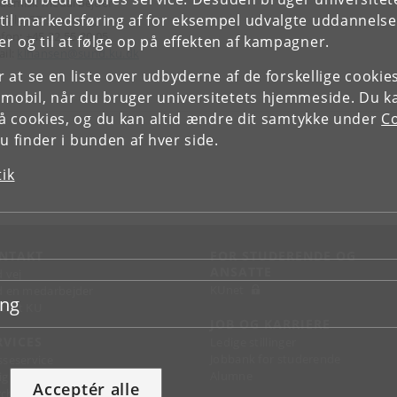
demisk medarbejder
il markedsføring af for eksempel udvalgte uddannelser e
ciale: 3D scanning
efon:
+45
22 55 20 05
r og til at følge op på effekten af kampagner.
il:
klhansen@sund.ku.dk
or at se en liste over udbyderne af de forskellige cooki
 mobil, når du bruger universitetets hjemmeside. Du k
slå cookies, og du kan altid ændre dit samtykke under
Co
 finder i bunden af hver side.
tik
NTAKT
FOR STUDERENDE OG
ANSATTE
d vej
KUnet
d en medarbejder
ing
takt KU
JOB OG KARRIERE
RVICES
Ledige stillinger
Jobbank for studerende
sseservice
Alumne
ignguide
Acceptér alle
chandise