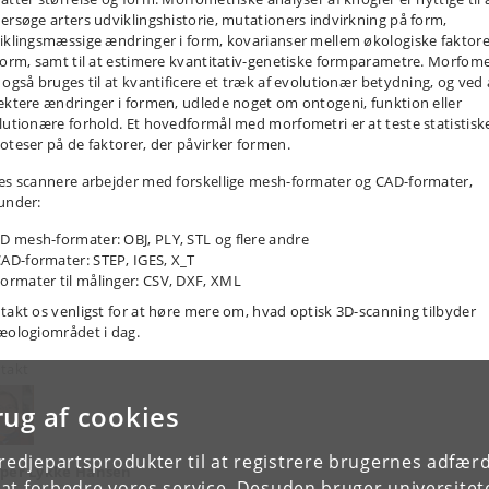
ersøge arters udviklingshistorie, mutationers indvirkning på form,
iklingsmæssige ændringer i form, kovarianser mellem økologiske faktore
form, samt til at estimere kvantitativ-genetiske formparametre. Morfome
 også bruges til at kvantificere et træk af evolutionær betydning, og ved 
ektere ændringer i formen, udlede noget om ontogeni, funktion eller
lutionære forhold. Et hovedformål med morfometri er at teste statistisk
oteser på de faktorer, der påvirker formen.
es scannere arbejder med forskellige mesh-formater og CAD-formater,
under:
D mesh-formater: OBJ, PLY, STL og flere andre
AD-formater: STEP, IGES, X_T
ormater til målinger: CSV, DXF, XML
takt os venligst for at høre mere om, hvad optisk 3D-scanning tilbyder
æologiområdet i dag.
takt
rug af cookies
tredjepartsprodukter til at registrere brugernes adfæ
per Lykke Hansen
e at forbedre vores service. Desuden bruger universitet