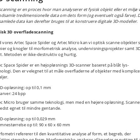
scanning er en proces hvor man analyserer et fysisk objekt eller et miljø 
indsamle tredimensionelle data om dets form (og eventuelt også farve). 
samlede data kan derefter bruges til at konstruere digitale 3D-modeller
.
isk 3D overfladescanning
 vores Artec Space Spider og Artec Micro kan vi optisk scanne objekter
nier og knogler til morfometrisk analyse, undervisningsprojekter samt 3
nt. Metoden er ikke-destruktiv og hurtig.
ec Space Spider er en højopløsnings 3D-scanner baseret på blåt lys-
nologi. Den er velegnet til at måle overfladerne af objekter med komplic
ljer.
D-opløsning: op til 0,1 mm
arver: 24 bpp
ec Micro bruger samme teknologi, men med en højere opløsning. Scann
bedst egnet til mindre gentande.
D-opløsning: op til 0,029 mm
mnestørrelse op til: 90 x 60 x 60 mm
fometri refererer til den kvantitative analyse af form, et begreb, der
atter størrelse og form. Morfometriske analyser af knogler er nyttige til 